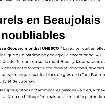
jolais. Les différents Offices du Tourisme se feront un
rels en Beaujolais 
inoubliables
classé Géoparc mondial UNESCO
? La région jouit en effe
insi que d’un patrimoine géologique exceptionnel. Au
 Crêts de Remont ou sur le mont Brouilly, les amateurs d
Nichées entre forêts de conifères et vignobles, diverses
iteur. Ne manquez pas les blocs de grès de la Tour Bourd
Glay et de Lucenay.
 Beaujolais, citons notamment les balades – à pied, à chev
 en ULM ou en hélicoptère, mais aussi une offre pléthoriq