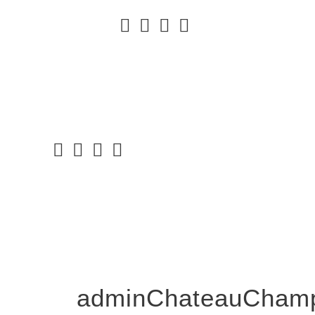
adminChateauCham