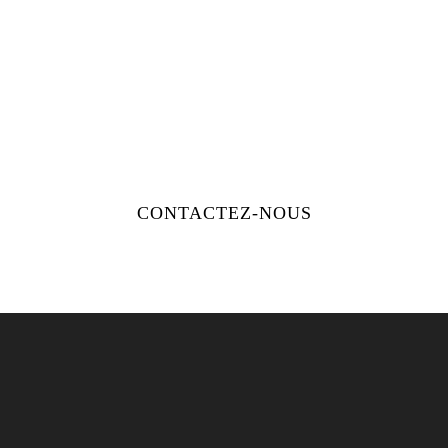
Le château de Champ-Renard vous
offre également une visite guidée
gratuite du château et une dégustation
de nos meilleures cuvées lors de votre
séjour dans notre château près de
Lyon
.
CONTACTEZ-NOUS