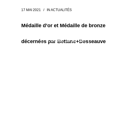
17 MAI 2021
IN
ACTUALITÉS
Médaille d’or et Médaille de bronze
 04 82 29 62 30
décernées par Bettane+Desseauve