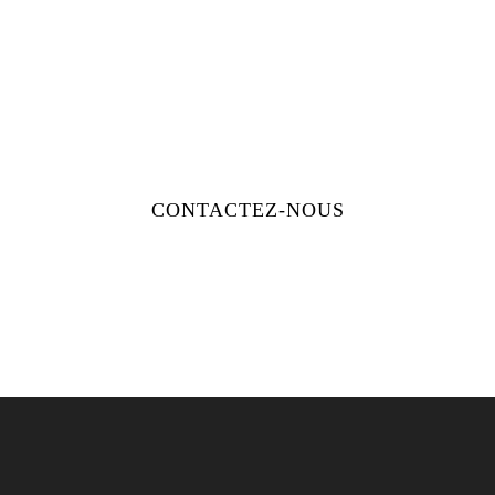
Venez découvrir le Beaujolais
autrement et réservez votre venue en
ligne !
Vous avez des questions ? Notre
équipe est à votre écoute !
CONTACTEZ-NOUS
RÉSERVER EN LIGNE