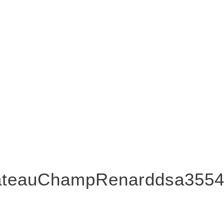
Activités
Informations
Séminaire
Boutique en ligne
Mariage
CGV
Hébergement
Mentions légales
Œnotourisme
Politique de confidentiali
Vins
ateauChampRenarddsa355
Château de Champ-Renard © 2020 – Design & SEO
iOnweb