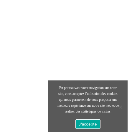
Coordonnées
 04 82 29 62 30
Route de Berne,
Angle de la rue de l’ancien pensionnat
69460 Blacé
té
En poursuivant votre navigation sur notre
site, vous acceptez l’utilisation des cookies
qui nous permettent de vous proposer une
4
meilleure expérience sur notre site web et de
réaliser des statistiques de visites.
J'accepte