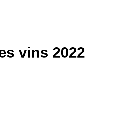
 04 82 29 62 30
T
VINS
ŒNOTOURISME
GALERIE
CONTACT
es vins 2022